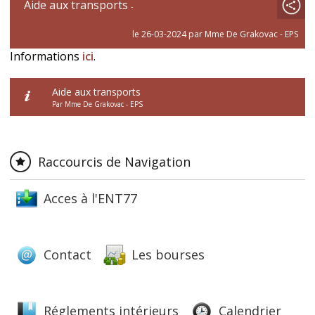
Aide aux transports
-
le 26-03-2024 par Mme De Grakovac - EPS
Informations
ici
.
Aide aux transports
Par Mme De Grakovac - EPS
Raccourcis de Navigation
Acces à l'ENT77
Contact
Les bourses
Réglements intérieurs
Calendrier