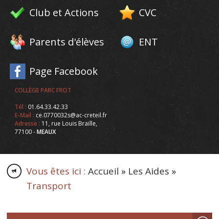
Club et Actions
CVC
Parents d'élèves
ENT
Page Facebook
COLLÈGE PARC FROT
Tél :
01.64.33.42.33
E-Mail :
ce.0770032s@ac-creteil.fr
Adresse :
11, rue Louis Braille,
77100 -
MEAUX
Vous êtes ici :
Accueil
»
Les Aides
»
Transport