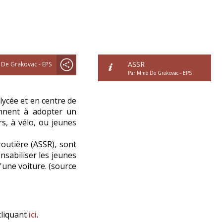
ASSR
 De Grakovac - EPS
Par Mme De Grakovac - EPS
 lycée et en centre de
ennent à adopter un
s, à vélo, ou jeunes
routière (ASSR), sont
nsabiliser les jeunes
d'une voiture. (source
cliquant
ici
.