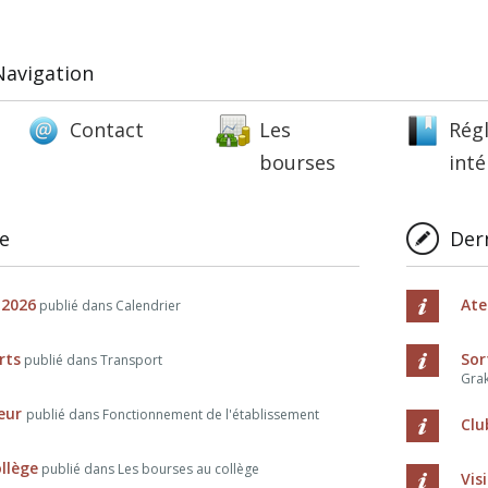
Navigation
Contact
Les
Rég
bourses
inté
ne
Dern
 2026
Ate
publié dans Calendrier
rts
Sor
publié dans Transport
Grak
ieur
publié dans Fonctionnement de l'établissement
Clu
llège
publié dans Les bourses au collège
Vis