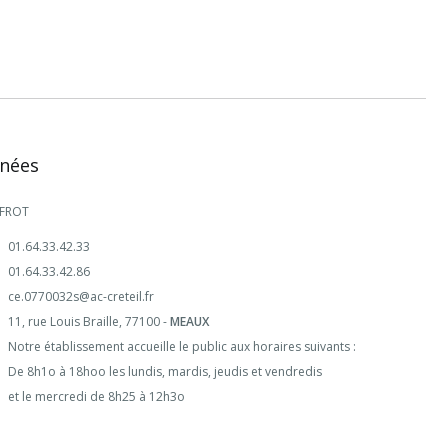
nées
 FROT
01.64.33.42.33
01.64.33.42.86
ce.0770032s@ac-creteil.fr
11, rue Louis Braille, 77100 -
MEAUX
Notre établissement accueille le public aux horaires suivants :
De 8h1o à 18hoo les lundis, mardis, jeudis et vendredis
et le mercredi de 8h25 à 12h3o