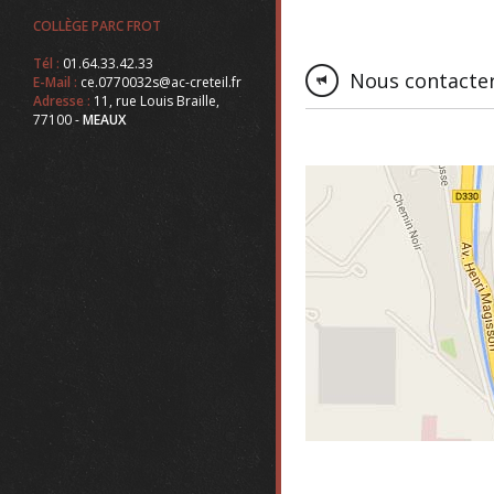
COLLÈGE PARC FROT
Tél :
01.64.33.42.33
Nous contacte
E-Mail :
ce.0770032s@ac-creteil.fr
Adresse :
11, rue Louis Braille,
77100 -
MEAUX