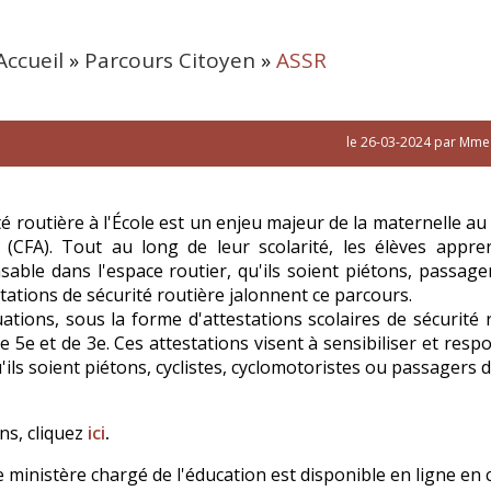
Accueil
»
Parcours Citoyen
»
ASSR
le 26-03-2024 par Mme
té routière à l'École est un enjeu majeur de la maternelle au
 (CFA). Tout au long de leur scolarité, les élèves appr
ble dans l'espace routier, qu'ils soient piétons, passager
tations de sécurité routière jalonnent ce parcours.
uations, sous la forme d'attestations scolaires de sécurité 
 5e et de 3e. Ces attestations visent à sensibiliser et respo
'ils soient piétons, cyclistes, cyclomotoristes ou passagers 
ns, cliquez
ici
.
 ministère chargé de l'éducation est disponible en ligne en 