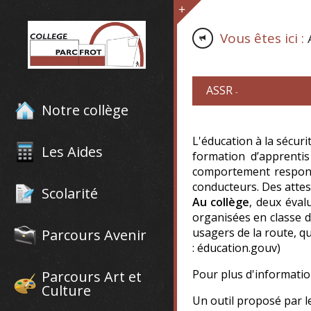
Vous êtes ici :
ASSR
-
Notre collège
L'éducation à la sécuri
Les Aides
formation d’apprentis
comportement responsa
conducteurs. Des attes
Scolarité
Au collège
, deux éval
organisées en classe de
usagers de la route, qu
Parcours Avenir
: éducation.gouv)
Pour plus d'informatio
Parcours Art et
Culture
Un outil proposé par le