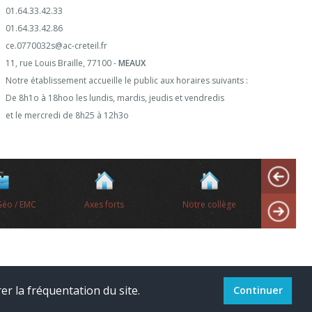
01.64.33.42.33
01.64.33.42.86
ce.0770032s@ac-creteil.fr
11, rue Louis Braille, 77100 -
MEAUX
Notre établissement accueille le public aux horaires suivants :
De 8h1o à 18hoo les lundis, mardis, jeudis et vendredis
et le mercredi de 8h25 à 12h3o
forts
Notre collège
Le Cross
Les bourse
er la fréquentation du site.
Continuer