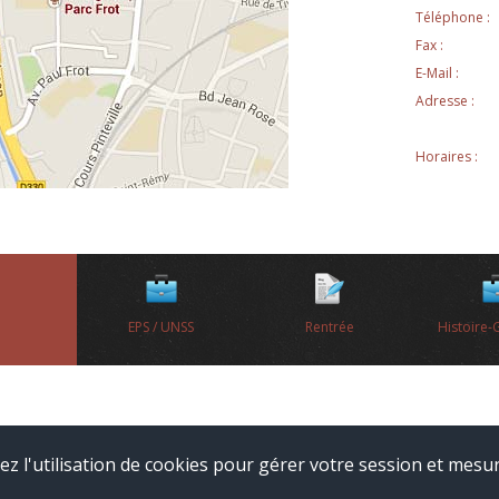
Téléphone :
Fax :
E-Mail :
Adresse :
Horaires :
UNSS
Rentrée
Histoire-Géo / EMC
Axes 
ez l'utilisation de cookies pour gérer votre session et mesur
ales
Liste complète des articles
Websco
Connexion ADI