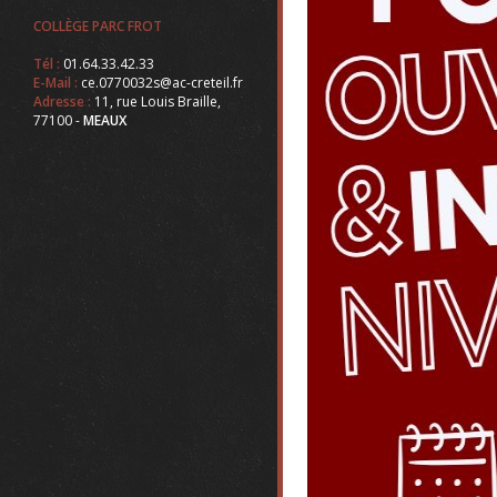
COLLÈGE PARC FROT
Tél :
01.64.33.42.33
E-Mail :
ce.0770032s@ac-creteil.fr
Adresse :
11, rue Louis Braille,
77100 -
MEAUX