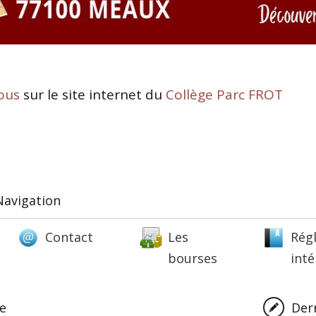
ous
sur le site internet du
Collège Parc FROT
Navigation
Contact
Les
Rég
bourses
inté
ne
Dern