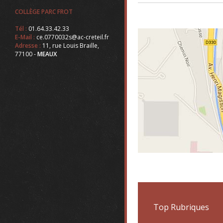
COLLÈGE PARC FROT
Tél :
01.64.33.42.33
E-Mail :
ce.0770032s@ac-creteil.fr
Adresse :
11, rue Louis Braille,
77100 -
MEAUX
Top Rubriques