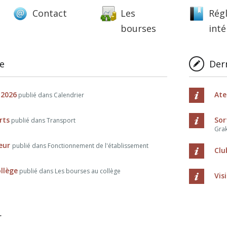
Contact
Les
Rég
bourses
inté
ne
Dern
 2026
Ate
publié dans Calendrier
rts
Sor
publié dans Transport
Grak
ieur
publié dans Fonctionnement de l'établissement
Clu
llège
publié dans Les bourses au collège
Vis
r