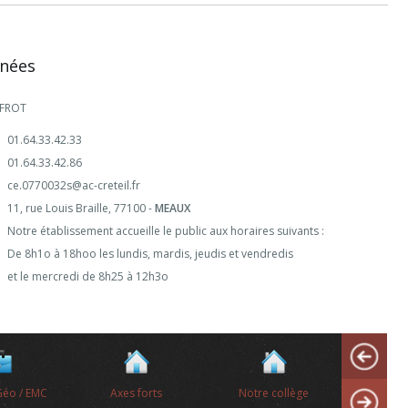
nées
 FROT
01.64.33.42.33
01.64.33.42.86
ce.0770032s@ac-creteil.fr
11, rue Louis Braille, 77100 -
MEAUX
Notre établissement accueille le public aux horaires suivants :
De 8h1o à 18hoo les lundis, mardis, jeudis et vendredis
et le mercredi de 8h25 à 12h3o
Géo / EMC
Axes forts
Notre collège
Le 