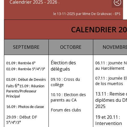
Calendrier 2025 - 2026
-
le 13-11-2025 par Mme De Grakovac - EPS
CALENDRIER 20
SEPTEMBRE
OCTOBRE
NOVEMBR
Élection des
06.11 : Journée 
01.09 : Rentrée 6°
au Harcèlement
délégués
02.09 : Rentrée 5°/4°/3°
07.11 : Journée El
09.10 : Cross du
03.09 : Début de Devoirs
de los muertos
collège
6°
Faits
15.09 : Réunion
Parents/Professeur
13.11 : Remise 
10.10 : Election des
Principal
diplômes du 
parents au CA
2025
16.09 : Photos de classe
Forum des clubs
19 et 20.11 :
29.09 : Début DF
5°/4°/3°
Intervention