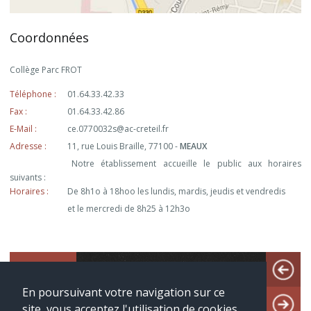
Coordonnées
Collège Parc FROT
Téléphone :
01.64.33.42.33
Fax :
01.64.33.42.86
E-Mail :
ce.0770032s@ac-creteil.fr
Adresse :
11, rue Louis Braille, 77100 -
MEAUX
Notre établissement accueille le public aux horaires
suivants :
Horaires :
De 8h1o à 18hoo les lundis, mardis, jeudis et vendredis
et le mercredi de 8h25 à 12h3o
Top Rubriques
En poursuivant votre navigation sur ce
EPS / UNSS
Rentrée
Histoi
site, vous acceptez l'utilisation de cookies