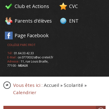
Club et Actions
CVC
Parents d'élèves
ENT
Page Facebook
COLLÈGE PARC FROT
Tél :
01.64.33.42.33
E-Mail :
ce.0770032s@ac-creteil.fr
Adresse :
11, rue Louis Braille,
77100 -
MEAUX
Vous êtes ici :
Accueil
»
Scolarité
»
Calendrier