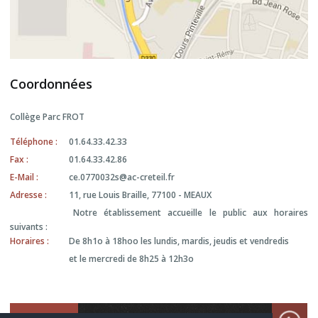
Coordonnées
Collège Parc FROT
Téléphone :
01.64.33.42.33
Fax :
01.64.33.42.86
E-Mail :
ce.0770032s@ac-creteil.fr
Adresse :
11, rue Louis Braille, 77100 -
MEAUX
Notre établissement accueille le public aux horaires
suivants :
Horaires :
De 8h1o à 18hoo les lundis, mardis, jeudis et vendredis
et le mercredi de 8h25 à 12h3o