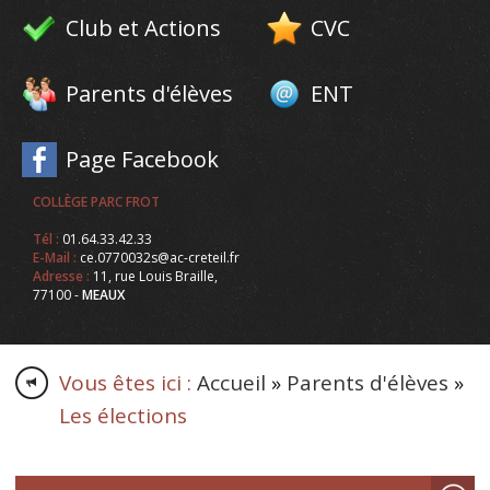
Club et Actions
CVC
Parents d'élèves
ENT
Page Facebook
COLLÈGE PARC FROT
Tél :
01.64.33.42.33
E-Mail :
ce.0770032s@ac-creteil.fr
Adresse :
11, rue Louis Braille,
77100 -
MEAUX
Vous êtes ici :
Accueil
»
Parents d'élèves
»
Les élections