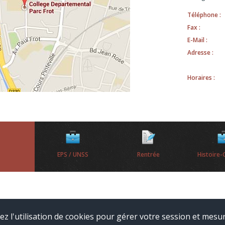
Téléphone :
Fax :
E-Mail :
Adresse :
Horaires :
EPS / UNSS
Rentrée
Histoire-
ez l'utilisation de cookies pour gérer votre session et mesur
ales
Liste complète des articles
Websco
Connexion ADI