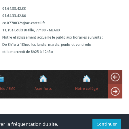
01.64.33.42.33
01.64.33.42.86
ce.0770032s@ac-creteil.fr
11, rue Louis Braille, 77100 -
MEAUX
Notre établissement accueille le public aux horaires suivants :
De 8h1o à 18hoo les lundis, mardis, jeudis et vendredis
et le mercredi de 8h25 à 12h3o
Géo / EMC
Axes forts
Notre collège
Les bourse
er la fréquentation du site.
Continuer