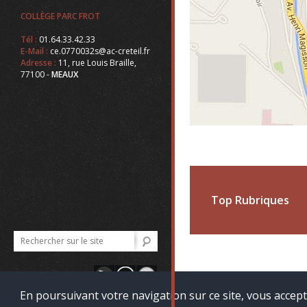
COLLÈGE PARC FROT
Tél :
01.64.33.42.33
E-Mail :
ce.0770032s@ac-creteil.fr
Adresse :
11, rue Louis Braille,
77100 -
MEAUX
Top Rubriques
En poursuivant votre navigation sur ce site, vous accept
Accueil
Mentions Lég