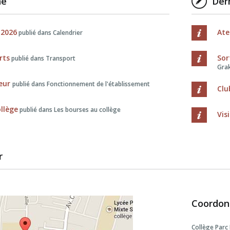
ne
Dern
 2026
Ate
publié dans Calendrier
rts
Sor
publié dans Transport
Grak
ieur
publié dans Fonctionnement de l'établissement
Clu
llège
publié dans Les bourses au collège
Vis
r
Coordon
Collège Parc