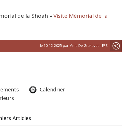
morial de la Shoah
»
Visite Mémorial de la
le 10-12-2025 par Mme De Grakovac - EPS
lements
Calendrier
rieurs
iers Articles