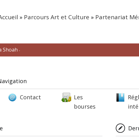
Accueil
»
Parcours Art et Culture
»
Partenariat Mé
la Shoah
-
Navigation
Contact
Les
Rég
bourses
inté
ne
Dern